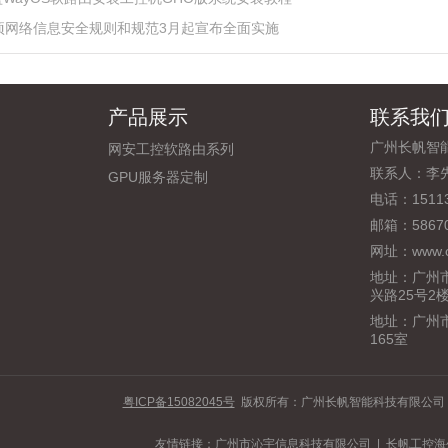
8项网络信息安全规则和规范3月起宣布全面实施
产品展示
联系我
广州长帆智
网安工控软路由系列
联系人：李
GPU服务器定制
电话：15113
邮箱：58670
网址：
www.c
地址：广州
兴路25号2
地址：广州市
165室
粤ICP备15082045号
版权所有：广州长帆智能科技有限公
友情链接：
广州市沁宇信息科技有限公司
|
长帆工控海