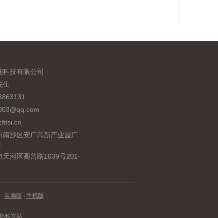
们
能科技有限公司
先生
863131
03@qq.com
fitsi.cn
市南沙区安广高新产业园广
楼
天河区高普路1039号201-
司
电脑版
|
手机版
外独立站